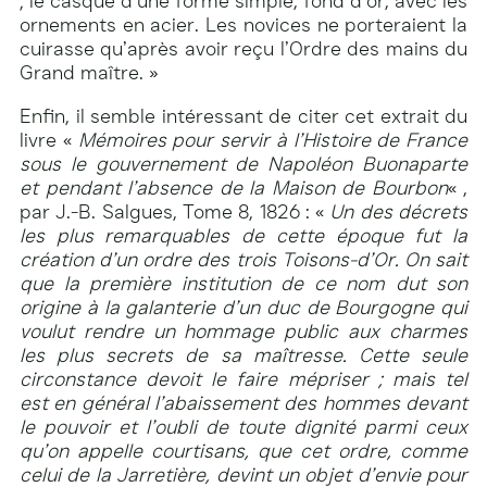
; le casque d’une forme simple, fond d’or, avec les
ornements en acier. Les novices ne porteraient la
cuirasse qu’après avoir reçu l’Ordre des mains du
Grand maître. »
Enfin, il semble intéressant de citer cet extrait du
livre «
Mémoires pour servir à l’Histoire de France
sous le gouvernement de Napoléon Buonaparte
et pendant l’absence de la Maison de Bourbon
« ,
par J.-B. Salgues, Tome 8, 1826 : «
Un des décrets
les plus remarquables de cette époque fut la
création d’un ordre des trois Toisons-d’Or. On sait
que la première institution de ce nom dut son
origine à la galanterie d’un duc de Bourgogne qui
voulut rendre un hommage public aux charmes
les plus secrets de sa maîtresse. Cette seule
circonstance devoit le faire mépriser ; mais tel
est en général l’abaissement des hommes devant
le pouvoir et l’oubli de toute dignité parmi ceux
qu’on appelle courtisans, que cet ordre, comme
celui de la Jarretière, devint un objet d’envie pour